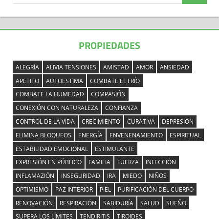
PROPIEDADES
ALEGRÍA
ALIVIA TENSIONES
AMISTAD
AMOR
ANSIEDAD
APETITO
AUTOESTIMA
COMBATE EL FRÍO
COMBATE LA HUMEDAD
COMPASIÓN
CONEXIÓN CON NATURALEZA
CONFIANZA
CONTROL DE LA VIDA
CRECIMIENTO
CURATIVA
DEPRESIÓN
ELIMINA BLOQUEOS
ENERGÍA
ENVENENAMIENTO
ESPIRITUAL
ESTABILIDAD EMOCIONAL
ESTIMULANTE
EXPRESIÓN EN PÚBLICO
FAMILIA
FUERZA
INFECCIÓN
INFLAMAZIÓN
INSEGURIDAD
IRA
MIEDO
NIÑOS
OPTIMISMO
PAZ INTERIOR
PIEL
PURIFICACIÓN DEL CUERPO
RENOVACIÓN
RESPIRACIÓN
SABIDURÍA
SALUD
SUEÑO
SUPERA LOS LÍMITES
TENDIRITIS
TIROIDES