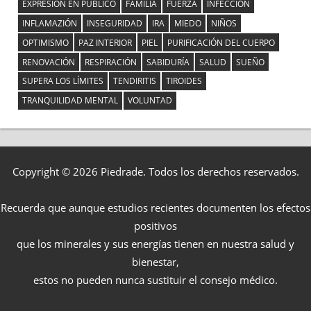
EXPRESIÓN EN PÚBLICO
FAMILIA
FUERZA
INFECCIÓN
INFLAMAZIÓN
INSEGURIDAD
IRA
MIEDO
NIÑOS
OPTIMISMO
PAZ INTERIOR
PIEL
PURIFICACIÓN DEL CUERPO
RENOVACIÓN
RESPIRACIÓN
SABIDURÍA
SALUD
SUEÑO
SUPERA LOS LÍMITES
TENDIRITIS
TIROIDES
TRANQUILIDAD MENTAL
VOLUNTAD
Copyright © 2026 Piedrade. Todos los derechos reservados.
Recuerda que aunque estudios recientes documenten los efectos
positivos
que los minerales y sus energías tienen en nuestra salud y
bienestar,
estos no pueden nunca sustituir el consejo médico.